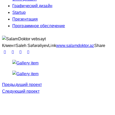
Графический дизайн
Startup
Презентация
Программное обеспечение
Клиент
Saleh Səfərəliyev
Link
www.salamdoktor.az
Share
Навигация
Предыдущий проект
Следующий проект
по
записям