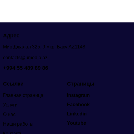
Адрес
Мир Джалал 325, 9 мкр, Баку AZ1148
contacts@umedia.az
+994 55 489 89 86
Ссылки
Страницы
Главная страница
Instagram
Facebook
Услуги
Linkedin
О нас
Youtube
Наши работы
Контакты