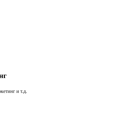
нг
етинг и т.д.