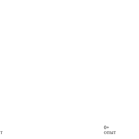
0+
Т
ОПЫТ