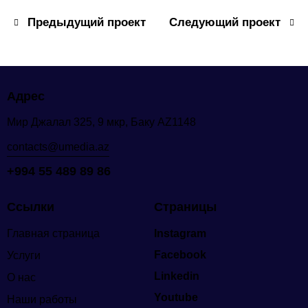
Предыдущий проект
Следующий проект
Адрес
Мир Джалал 325, 9 мкр, Баку AZ1148
contacts@umedia.az
+994 55 489 89 86
Ссылки
Страницы
Главная страница
Instagram
Facebook
Услуги
Linkedin
О нас
Youtube
Наши работы