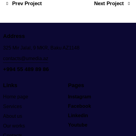
Prev Project
Next Project
Address
325 Mir Jalal, 9 MKR, Baku AZ1148
contacts@umedia.az
+994 55 489 89 86
Links
Pages
Home page
Instagram
Facebook
Services
Linkedin
About us
Youtube
Our works
Contacts