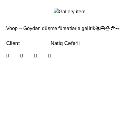
Voop – Göydən düşmə fürsətlərlə gəlirik🤩🍔🍟🍕🥗
Client
Natiq Cəfərli