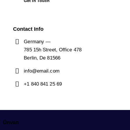
Contact Info
Germany —
785 15h Street, Office 478
Berlin, De 81566
info@email.com
+1 840 841 25 69
Ünvan