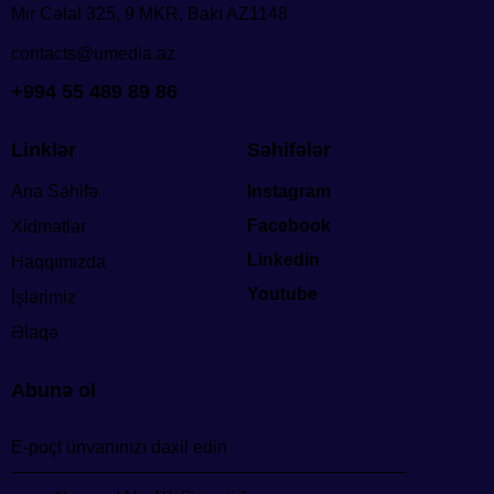
Mir Cəlal 325, 9 MKR, Bakı AZ1148
contacts@umedia.az
+994 55 489 89 86
Linklər
Səhifələr
Ana Səhifə
Instagram
Facebook
Xidmətlər
Linkedin
Haqqımızda
Youtube
İşlərimiz
Əlaqə
Abunə ol