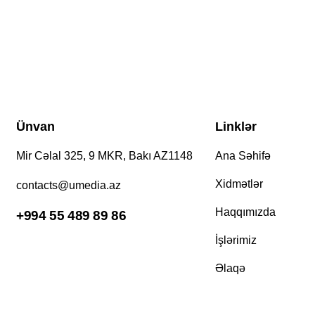
Ünvan
Linklər
Mir Cəlal 325, 9 MKR, Bakı AZ1148
Ana Səhifə
Xidmətlər
contacts@umedia.az
Haqqımızda
+994 55 489 89 86
İşlərimiz
Əlaqə