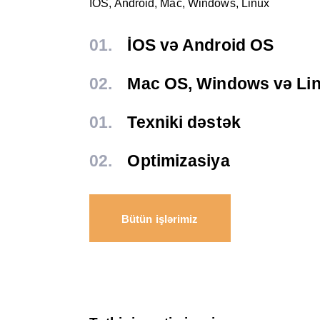
IOS, Android, Mac, Windows, Linux
01.
İOS və Android OS
02.
Mac OS, Windows və Li
01.
Texniki dəstək
02.
Optimizasiya
Bütün işlərimiz