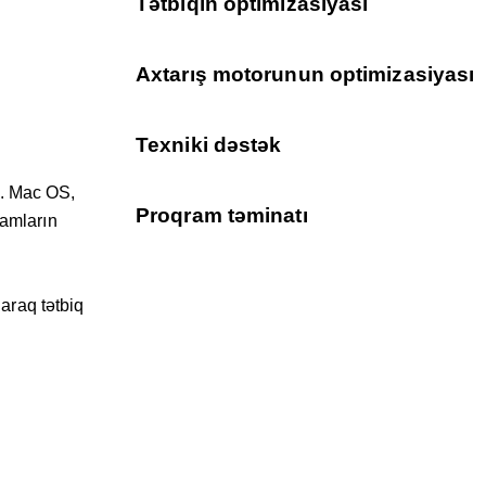
Tətbiqin optimizasiyası
Axtarış motorunun optimizasiyası
Texniki dəstək
ik. Mac OS,
Proqram təminatı
ramların
laraq tətbiq