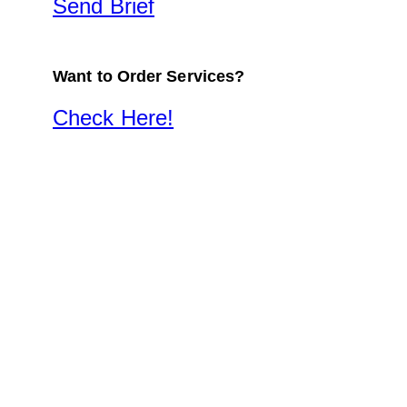
Send Brief
Want to Order Services?
Check Here!