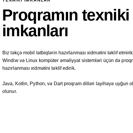
TEXNIKI IMKANLAR
Proqramın texniki
imkanları
Biz təkçə mobil tətbiqlərin hazırlanması xidmətini təklif etmir
Windiw və Linux kompüter əməliyyat sistemləri üçün də proq
hazırlanması xidmətini təklif edirik.
Java, Kotlin, Python, və Dart proqram dilləri layihəyə uyğun o
olunur.