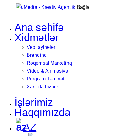
Bağla
Ana səhifə
Xidmətlər
Veb layihələr
Brendinq
Rəqəmsal Marketinq
Video & Animasiya
Proqram Təminatı
Xaricdə biznes
İşlərimiz
Haqqımızda
AZ