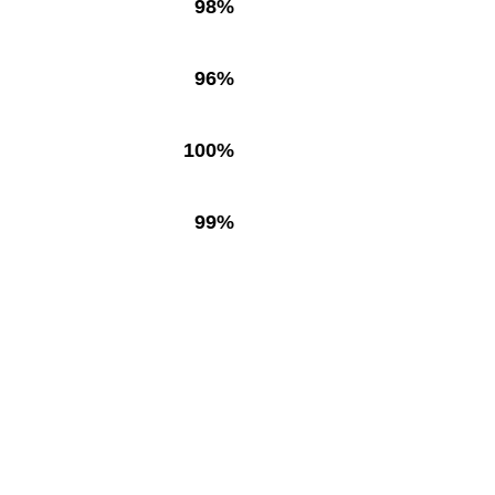
98%
96%
100%
99%