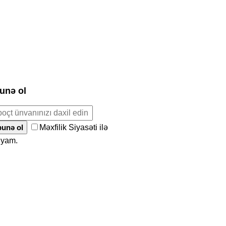
unə ol
unə ol
Məxfilik Siyasəti ilə
ıyam.