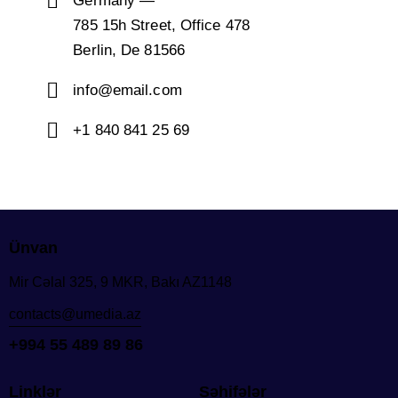
Germany —
785 15h Street, Office 478
Berlin, De 81566
info@email.com
+1 840 841 25 69
Ünvan
Mir Cəlal 325, 9 MKR, Bakı AZ1148
contacts@umedia.az
+994 55 489 89 86
Linklər
Səhifələr