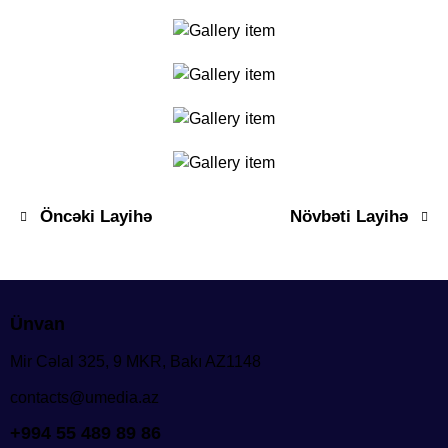
Öncəki Layihə
Növbəti Layihə
Ünvan
Mir Cəlal 325, 9 MKR, Bakı AZ1148
contacts@umedia.az
+994 55 489 89 86