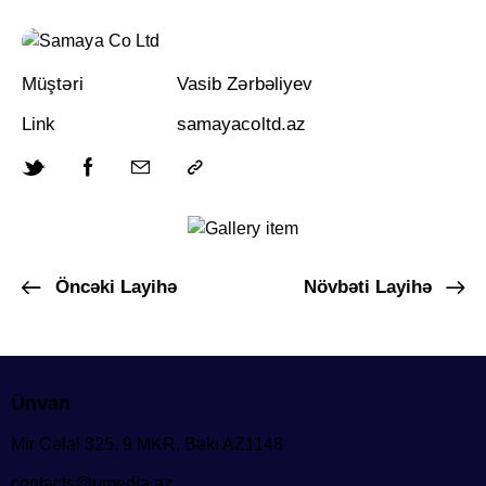
Müştəri
Vasib Zərbəliyev
Link
samayacoltd.az
Öncəki Layihə
Növbəti Layihə
Ünvan
Mir Cəlal 325, 9 MKR, Bakı AZ1148
contacts@umedia.az