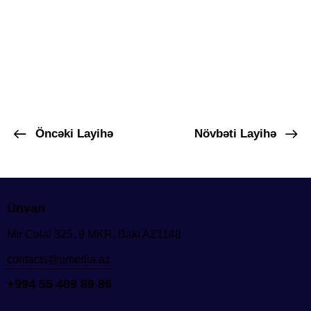
Öncəki Layihə
Növbəti Layihə
Ünvan
Mir Cəlal 325, 9 MKR, Bakı AZ1148
contacts@umedia.az
+994 55 489 89 86