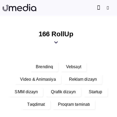
166 RollUp
Brendinq
Vebsayt
Video & Animasiya
Reklam dizayn
SMM dizayn
Qrafik dizayn
Startup
Təqdimat
Proqram təminatı