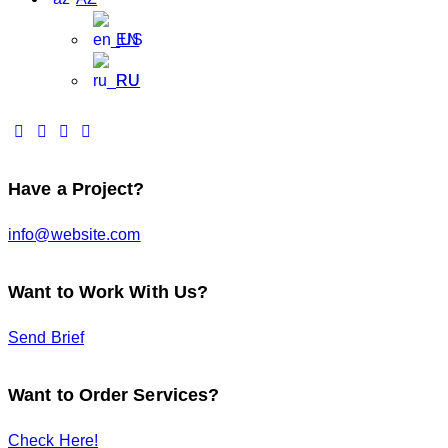
EN
RU
Have a Project?
info@website.com
Want to Work With Us?
Send Brief
Want to Order Services?
Check Here!