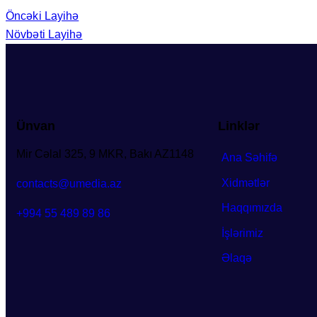
Öncəki Layihə
Növbəti Layihə
Ünvan
Linklər
Mir Cəlal 325, 9 MKR, Bakı AZ1148
Ana Səhifə
Xidmətlər
contacts@umedia.az
Haqqımızda
+994 55 489 89 86
İşlərimiz
Əlaqə