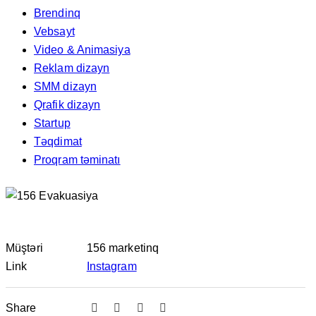
Brendinq
Vebsayt
Video & Animasiya
Reklam dizayn
SMM dizayn
Qrafik dizayn
Startup
Təqdimat
Proqram təminatı
Müştəri
156 marketinq
Link
Instagram
Share