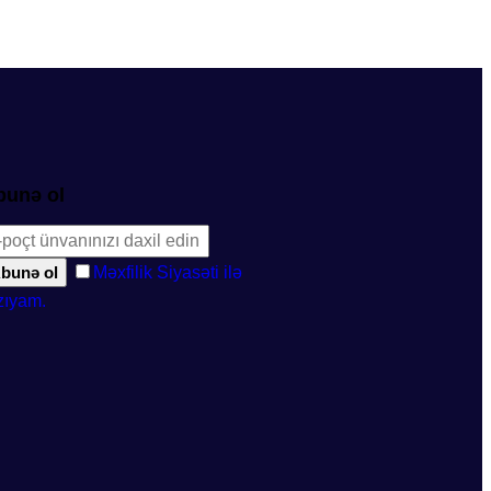
bunə ol
bunə ol
Məxfilik Siyasəti ilə
zıyam.