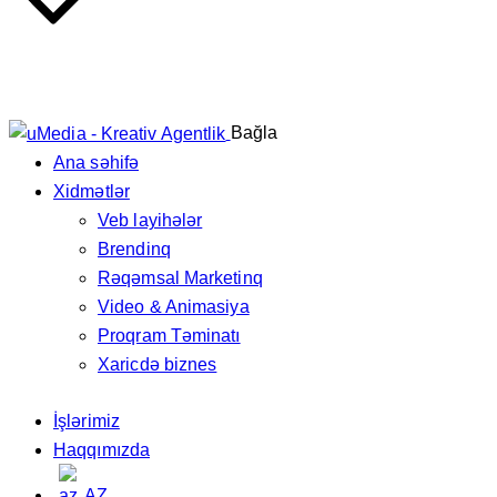
Bağla
Ana səhifə
Xidmətlər
Veb layihələr
Brendinq
Rəqəmsal Marketinq
Video & Animasiya
Proqram Təminatı
Xaricdə biznes
İşlərimiz
Haqqımızda
AZ