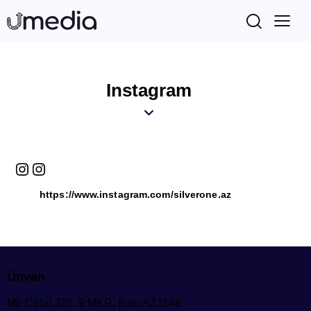
Instagram
https://www.instagram.com/silverone.az
Ünvan
Mir Cəlal 325, 9 MKR, Bakı AZ1148