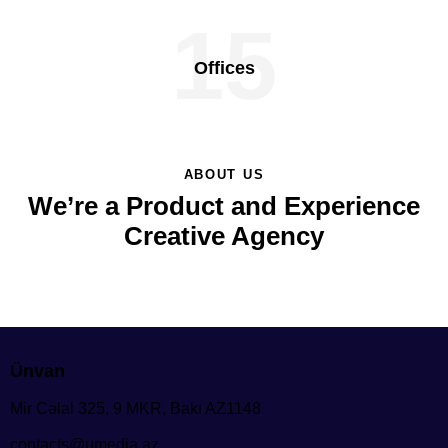
15
Offices
ABOUT US
We’re a Product and Experience
Creative Agency
Ünvan
Mir Cəlal 325, 9 MKR, Bakı AZ1148
contacts@umedia.az